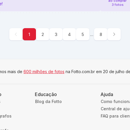
ao comprar
e!
3 fotos
1
2
3
4
5
...
8
imos mais de
600 milhões de fotos
na Fotto.com.br em 20 de julho d
o
Educação
Ajuda
s
Blog da Fotto
Como funcion
Central de aj
grafos
FAQ para clien