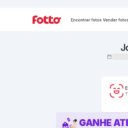
Encontrar fotos
Vender foto
J
E
T
GANHE AT