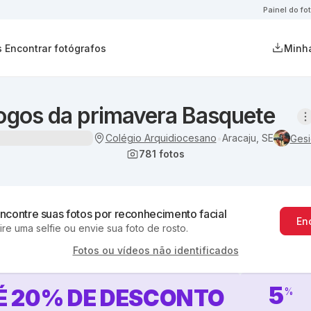
Painel do fo
s
Encontrar fotógrafos
Minha
ogos da primavera Basquete
Colégio Arquidiocesano
Aracaju, SE
•
Gesi
781
fotos
ncontre suas fotos por reconhecimento facial
En
ire uma selfie ou envie sua foto de rosto.
Fotos ou vídeos não identificados
5
É
20
%
DE DESCONTO
%