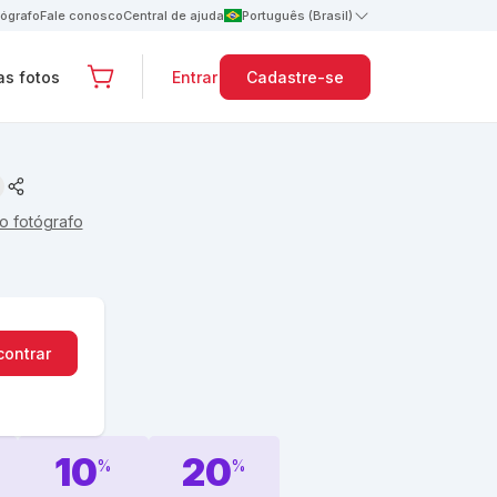
tógrafo
Fale conosco
Central de ajuda
Português (Brasil)
s fotos
Entrar
Cadastre-se
o fotógrafo
contrar
10
20
%
%