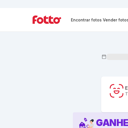
Encontrar fotos
Vender foto
E
T
GANHE