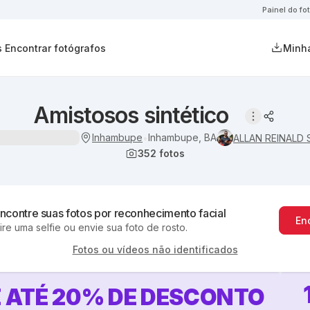
Painel do fo
s
Encontrar fotógrafos
Minha
Amistosos sintético
Inhambupe
Inhambupe, BA
•
ALLAN REINALD 
352
fotos
ncontre suas fotos por reconhecimento facial
En
ire uma selfie ou envie sua foto de rosto.
Fotos ou vídeos não identificados
 ATÉ
20
%
DE DESCONTO