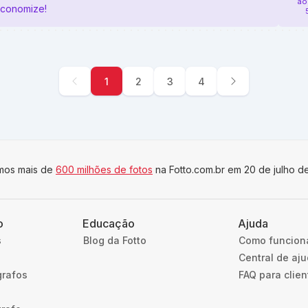
ao
economize!
1
2
3
4
imos mais de
600 milhões de fotos
na Fotto.com.br em 20 de julho d
o
Educação
Ajuda
s
Blog da Fotto
Como funcion
Central de aj
grafos
FAQ para clien