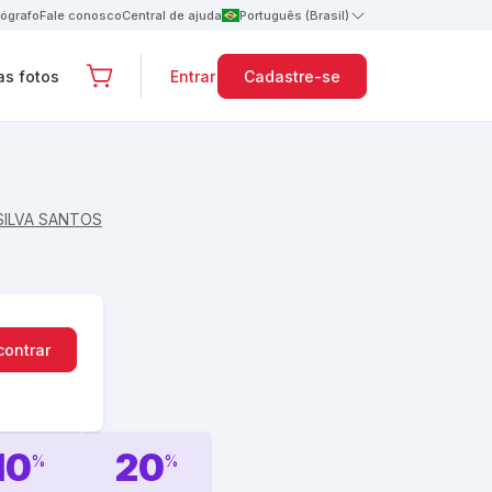
tógrafo
Fale conosco
Central de ajuda
Português (Brasil)
s fotos
Entrar
Cadastre-se
SILVA SANTOS
contrar
10
20
%
%