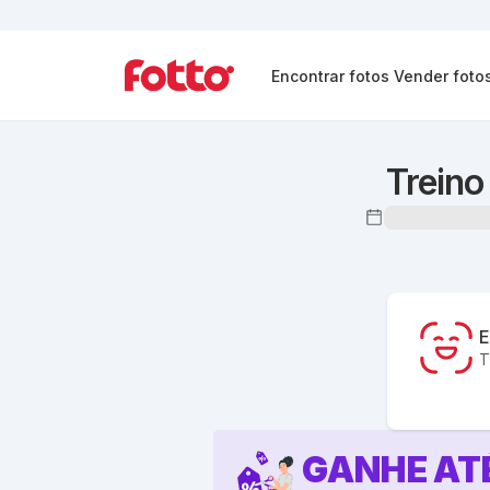
Encontrar fotos
Vender foto
Treino
E
T
GANHE AT