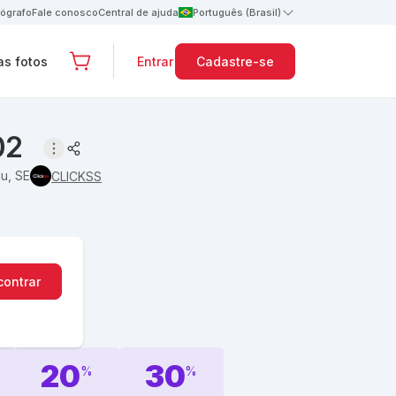
tógrafo
Fale conosco
Central de ajuda
Português (Brasil)
s fotos
Entrar
Cadastre-se
02
ju, SE
CLICKSS
contrar
20
30
%
%