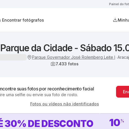
Painel do fo
s
Encontrar fotógrafos
Minha
 Parque da Cidade - Sábado 15.
Parque Governador José Rolemberg Leite I
Araca
•
7.433
fotos
ncontre suas fotos por reconhecimento facial
En
ire uma selfie ou envie sua foto de rosto.
Fotos ou vídeos não identificados
10
É
30
%
DE DESCONTO
%