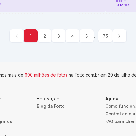
ao comprar
e!
3 fotos
1
2
3
4
5
...
75
imos mais de
600 milhões de fotos
na Fotto.com.br em 20 de julho d
o
Educação
Ajuda
s
Blog da Fotto
Como funcion
Central de aj
grafos
FAQ para clien