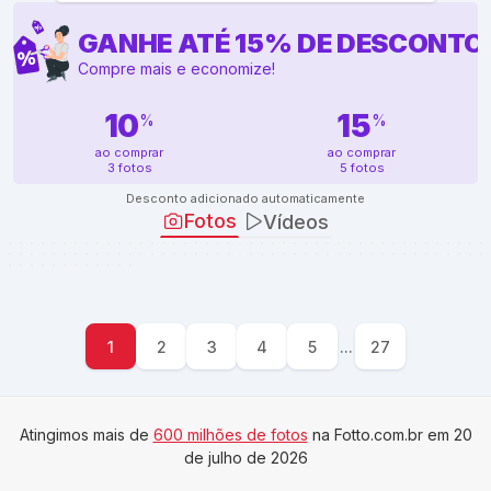
GANHE ATÉ
15
%
DE DESCONTO
Compre mais e economize!
10
15
%
%
ao comprar
ao comprar
3 fotos
5 fotos
Desconto adicionado automaticamente
Fotos
Vídeos
1
2
3
4
5
...
27
Atingimos mais de
600 milhões de fotos
na Fotto.com.br em 20
de julho de 2026