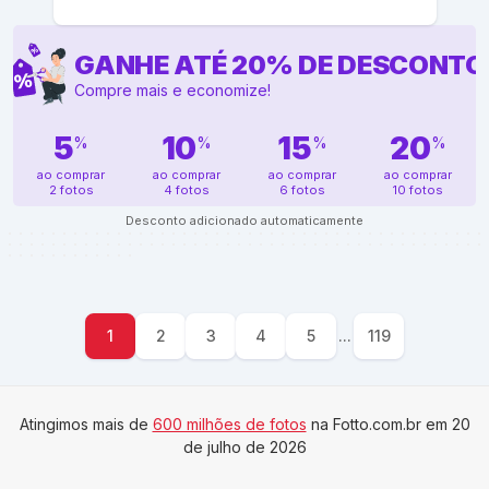
GANHE ATÉ
20
%
DE DESCONTO
Compre mais e economize!
5
10
15
20
%
%
%
%
ao comprar
ao comprar
ao comprar
ao comprar
2 fotos
4 fotos
6 fotos
10 fotos
Desconto adicionado automaticamente
1
2
3
4
5
...
119
Atingimos mais de
600 milhões de fotos
na Fotto.com.br em 20
de julho de 2026