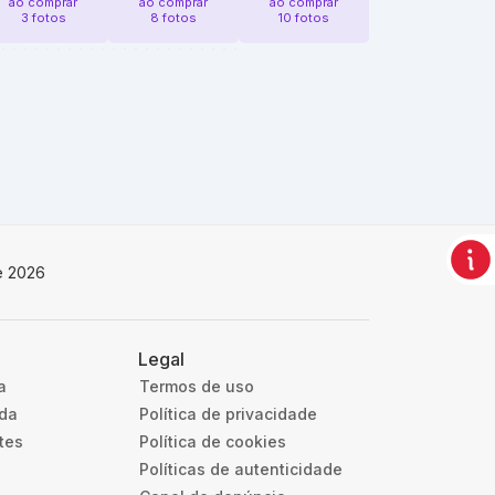
ao comprar
ao comprar
ao comprar
3 fotos
8 fotos
10 fotos
e 2026
Legal
a
Termos de uso
uda
Política de privacidade
tes
Política de cookies
Políticas de autenticidade