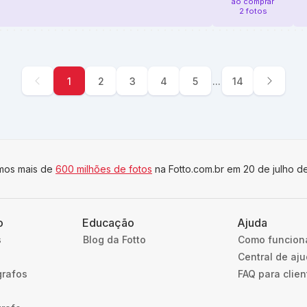
ao comprar
2 fotos
1
2
3
4
5
...
14
imos mais de
600 milhões de fotos
na Fotto.com.br em 20 de julho d
o
Educação
Ajuda
s
Blog da Fotto
Como funcion
Central de aj
grafos
FAQ para clien