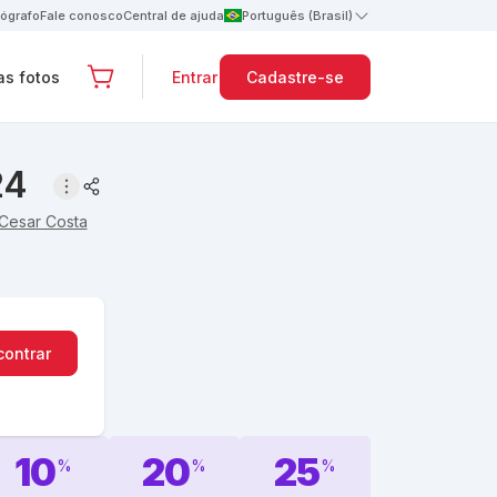
tógrafo
Fale conosco
Central de ajuda
Português (Brasil)
s fotos
Entrar
Cadastre-se
24
Cesar Costa
contrar
10
20
25
%
%
%