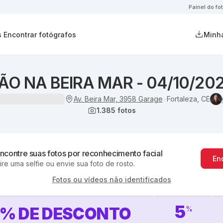
Painel do fo
s
Encontrar fotógrafos
Minha
ÃO NA BEIRA MAR - 04/10/20
Av. Beira Mar, 3958 Garage
Fortaleza, CE
•
1.385
fotos
ncontre suas fotos por reconhecimento facial
En
ire uma selfie ou envie sua foto de rosto.
Fotos ou vídeos não identificados
5
%
DE DESCONTO
%