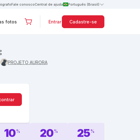
tógrafo
Fale conosco
Central de ajuda
Português (Brasil)
s fotos
Entrar
Cadastre-se
E
PROJETO AURORA
contrar
10
20
25
%
%
%