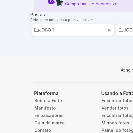
Compre mais e economize!
Pastas
Selecione uma pasta para visualizar
JOGO 1
JOG
318
Ating
Plataforma
Usando a Fott
Sobre a Fotto
Encontrar foto
Manifesto
Vender fotos
Embaixadores
Encontrar fotó
Guia da marca
Minhas fotos
Contato
Painel do fotó