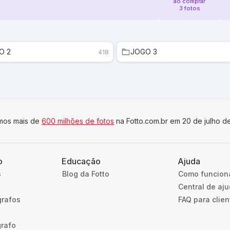
ao comprar
3 fotos
O 2
JOGO 3
418
imos mais de
600 milhões de fotos
na Fotto.com.br em 20 de julho d
o
Educação
Ajuda
s
Blog da Fotto
Como funcion
Central de aj
grafos
FAQ para clien
grafo