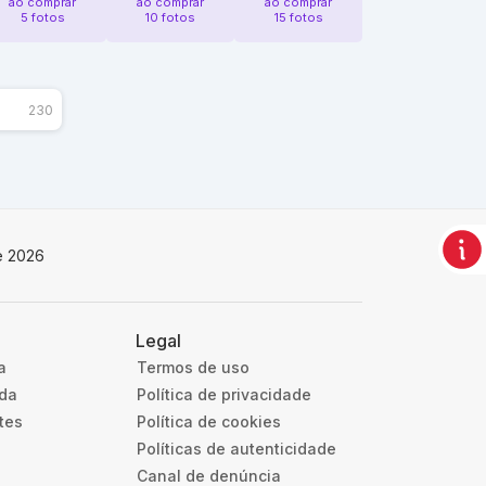
ao comprar
ao comprar
ao comprar
5 fotos
10 fotos
15 fotos
230
e 2026
Legal
a
Termos de uso
uda
Política de privacidade
tes
Política de cookies
Políticas de autenticidade
Canal de denúncia