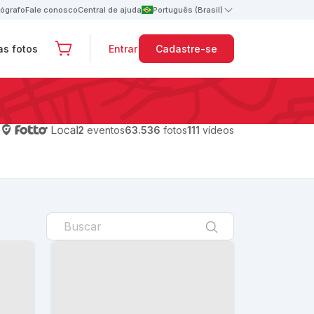
tógrafo
Fale conosco
Central de ajuda
Português (Brasil)
s fotos
Entrar
Cadastre-se
2
eventos
63.536
fotos
111
vídeos