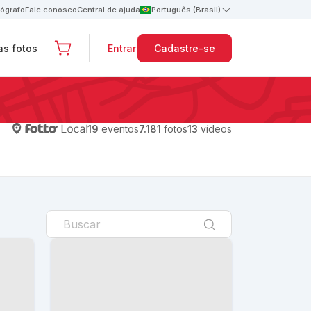
tógrafo
Fale conosco
Central de ajuda
Português (Brasil)
s fotos
Entrar
Cadastre-se
19
eventos
7.181
fotos
13
vídeos