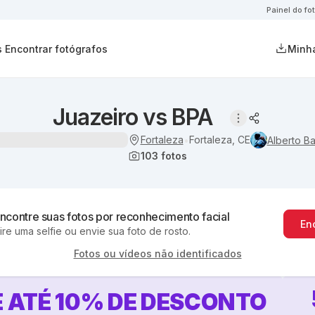
Painel do fo
s
Encontrar fotógrafos
Minha
Juazeiro vs BPA
Fortaleza
Fortaleza, CE
•
Alberto Ba
103
fotos
ncontre suas fotos por reconhecimento facial
En
ire uma selfie ou envie sua foto de rosto.
Fotos ou vídeos não identificados
 ATÉ
10
%
DE DESCONTO