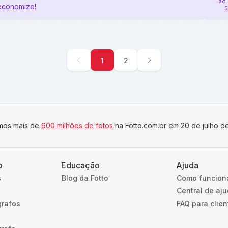
ao
economize!
5
1
2
imos mais de
600 milhões de fotos
na Fotto.com.br em 20 de julho d
o
Educação
Ajuda
s
Blog da Fotto
Como funcion
Central de aj
grafos
FAQ para clien