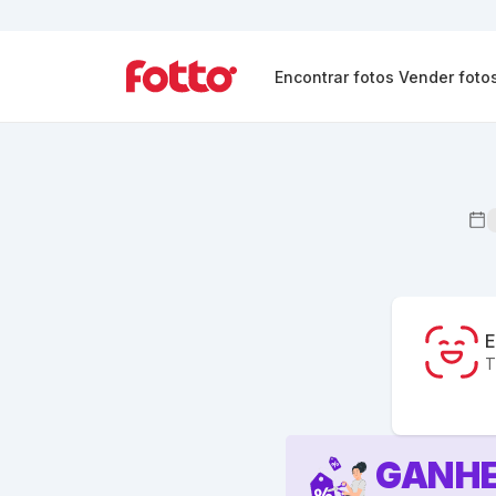
Encontrar fotos
Vender foto
E
T
GANHE