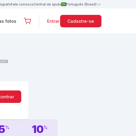
tógrafo
Fale conosco
Central de ajuda
Português (Brasil)
s fotos
Entrar
Cadastre-se
rros
contrar
5
10
%
%