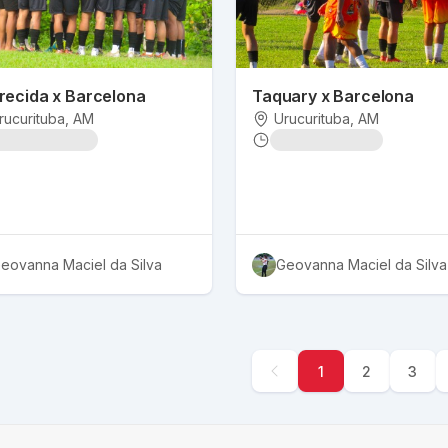
recida x Barcelona
Taquary x Barcelona
rucurituba
, AM
Urucurituba
, AM
eovanna Maciel da Silva
Geovanna Maciel da Silva
1
2
3