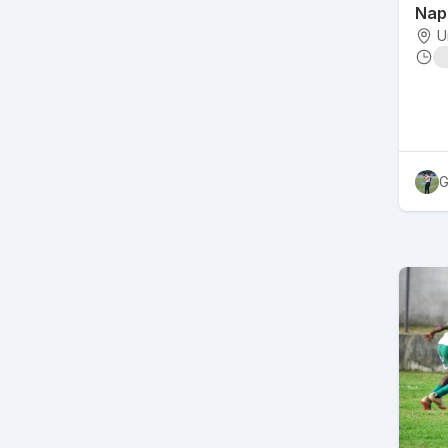
Napo
U
G