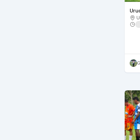
Uru
U
G