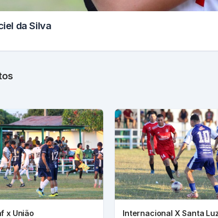
el da Silva
tos
f x União
Internacional X Santa Lu