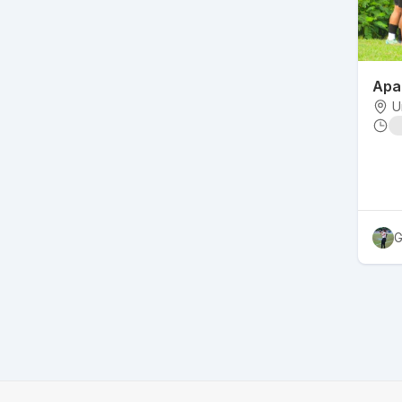
Apa
U
G