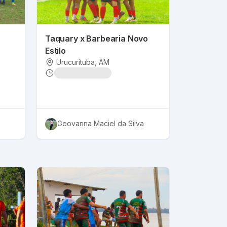
Taquary x Barbearia Novo
Estilo
Urucurituba
, AM
Geovanna Maciel da Silva