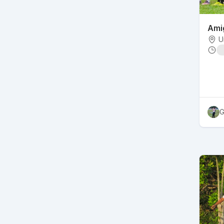
Ami
U
G