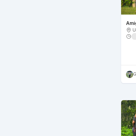
Ami
U
G