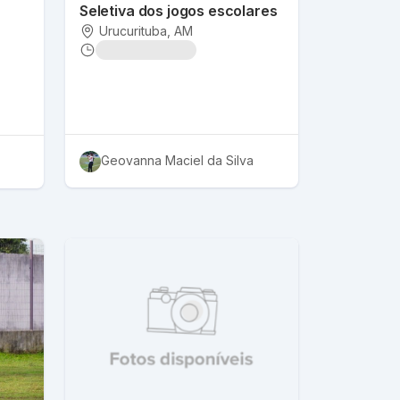
Seletiva dos jogos escolares
Urucurituba
, AM
Geovanna Maciel da Silva