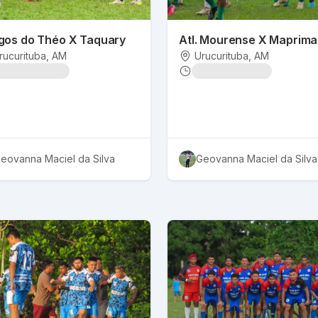
gos do Théo X Taquary
Atl. Mourense X Maprima
rucurituba
, AM
Urucurituba
, AM
eovanna Maciel da Silva
Geovanna Maciel da Silva