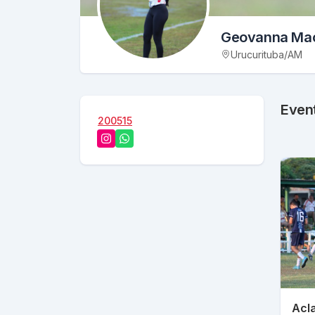
Geovanna Maci
Urucurituba
/
AM
Even
200515
Acla