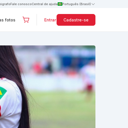
tógrafo
Fale conosco
Central de ajuda
Português (Brasil)
s fotos
Entrar
Cadastre-se