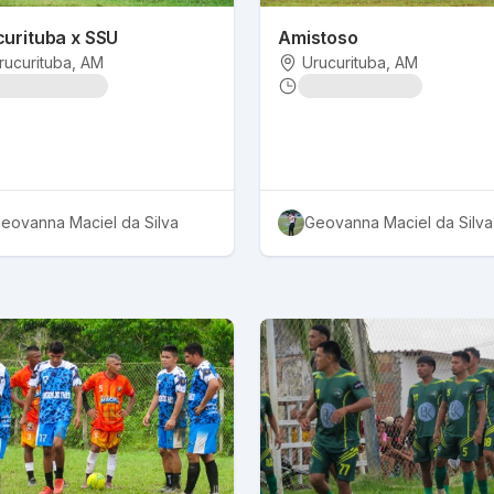
curituba x SSU
Amistoso
rucurituba
, AM
Urucurituba
, AM
eovanna Maciel da Silva
Geovanna Maciel da Silva