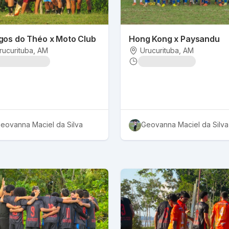
gos do Théo x Moto Club
Hong Kong x Paysandu
rucurituba
, AM
Urucurituba
, AM
eovanna Maciel da Silva
Geovanna Maciel da Silva