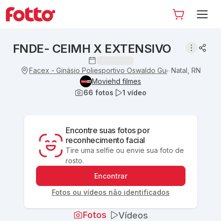
FNDE- CEIMH X EXTENSIVO
Facex - Ginásio Poliesportivo Oswaldo Guedes de Figuei
Natal, RN
•
Moviehd filmes
66
fotos
1
vídeo
Encontre suas fotos por
reconhecimento facial
Tire uma selfie ou envie sua foto de
rosto.
Encontrar
Fotos ou vídeos não identificados
Fotos
Vídeos