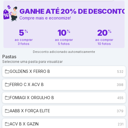
GANHE ATÉ
20
%
DE DESCONTO
Compre mais e economize!
5
10
20
%
%
%
ao comprar
ao comprar
ao comprar
3 fotos
5 fotos
10 fotos
Desconto adicionado automaticamente
Pastas
Selecione uma pasta para visualizar
GOLDENS X FERRO B
532
FERRO C X ACV B
398
FOMIAGI X ORGULHO B
455
AABB X FORÇA ELITE
379
ACV B X GAZIN
231