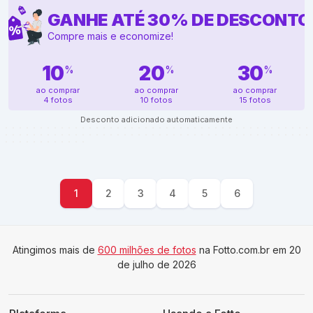
GANHE ATÉ
30
%
DE DESCONTO
Compre mais e economize!
10
20
30
%
%
%
ao comprar
ao comprar
ao comprar
4 fotos
10 fotos
15 fotos
Desconto adicionado automaticamente
1
2
3
4
5
6
Atingimos mais de
600 milhões de fotos
na Fotto.com.br em 20
de julho de 2026