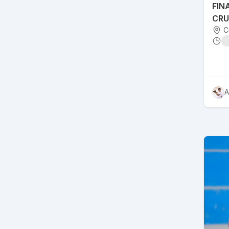
FIN
CRU
ANT
C