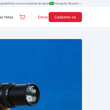
tógrafo
Fale conosco
Central de ajuda
Português (Brasil)
s fotos
Entrar
Cadastre-se