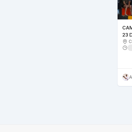
CAM
23 
C