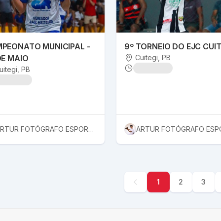
PEONATO MUNICIPAL -
9º TORNEIO DO EJC CUIT
DE MAIO
Cuitegi
, PB
uitegi
, PB
ARTUR FOTÓGRAFO ESPORTIVO
1
2
3