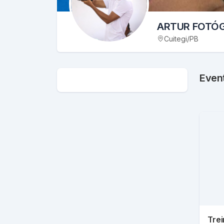
ARTUR FOTÓ
Cuitegi
/
PB
Even
Tre