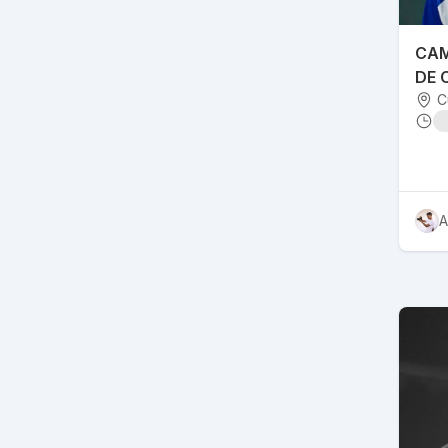
CAM
DE 
C