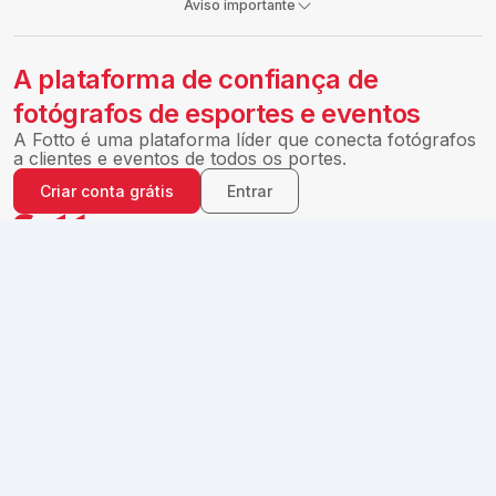
Aviso importante
A plataforma de confiança de
fotógrafos de esportes e eventos
A Fotto é uma plataforma líder que conecta fotógrafos
a clientes e eventos de todos os portes.
Criar conta grátis
Entrar
Encontre suas fotos em momentos especiais.
Na Fotto você pode comprar suas fotos de eventos, festas e
muito mais.
Copyright ©
2026
Fotto.
Todos os direitos reservados. A Fotto é um
serviço de propriedade da Alboom.
Alboom Internet e Tecnologia Ltda. CNPJ nº. 22.336.547/0001-03