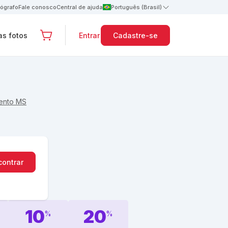
tógrafo
Fale conosco
Central de ajuda
Português (Brasil)
s fotos
Entrar
Cadastre-se
ento MS
contrar
10
20
%
%