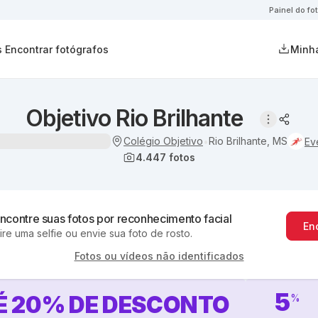
Painel do fo
s
Encontrar fotógrafos
Minha
Objetivo Rio Brilhante
Colégio Objetivo
Rio Brilhante, MS
•
Ev
4.447
fotos
ncontre suas fotos por reconhecimento facial
En
ire uma selfie ou envie sua foto de rosto.
Fotos ou vídeos não identificados
5
É
20
%
DE DESCONTO
%