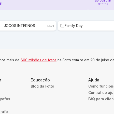
ao comprar
e!
3 fotos
O - JOGOS INTERNOS
Family Day
1.421
imos mais de
600 milhões de fotos
na Fotto.com.br em 20 de julho d
o
Educação
Ajuda
s
Blog da Fotto
Como funcion
Central de aj
grafos
FAQ para clien
grafo