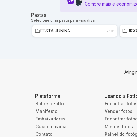
Compre mais e economiz
Pastas
Selecione uma pasta para visualizar
FESTA JUNINA
JIC
2.101
Ating
Plataforma
Usando a Fott
Sobre a Fotto
Encontrar foto
Manifesto
Vender fotos
Embaixadores
Encontrar fotó
Guia da marca
Minhas fotos
Contato
Painel do fotó