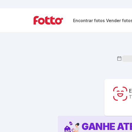
Encontrar fotos
Vender foto
E
T
GANHE AT