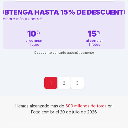
OBTENGA HASTA
15
%
DE DESCUENT
¡Compre más y ahorre!
10
15
%
%
al comprar
al comprar
1 fotos
3 fotos
Descuento aplicado automáticamente
1
2
3
Hemos alcanzado más de
600 millones de fotos
en
Fotto.com.br el 20 de julio de 2026