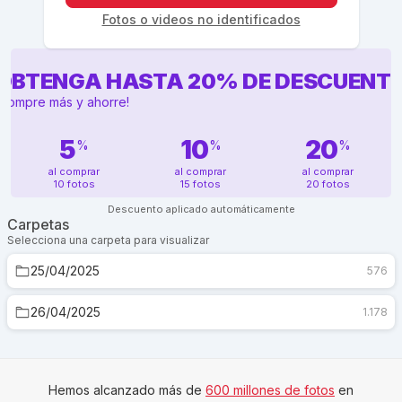
Fotos o videos no identificados
OBTENGA HASTA
20
%
DE DESCUENT
¡Compre más y ahorre!
5
10
20
%
%
%
al comprar
al comprar
al comprar
10 fotos
15 fotos
20 fotos
Descuento aplicado automáticamente
Carpetas
Selecciona una carpeta para visualizar
25/04/2025
576
26/04/2025
1.178
Hemos alcanzado más de
600 millones de fotos
en