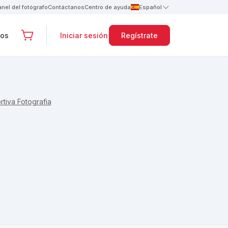
anel del fotógrafo
Contáctanos
Centro de ayuda
Español
tos
Iniciar sesión
Regístrate
rtiva Fotografia