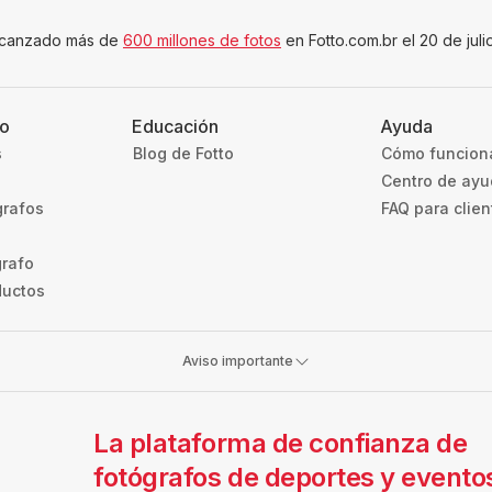
canzado más de
600 millones de fotos
en Fotto.com.br el 20 de jul
to
Educación
Ayuda
s
Blog de Fotto
Cómo funcion
Centro de ay
grafos
FAQ para clien
grafo
ductos
Aviso importante
La plataforma de confianza de
fotógrafos de deportes y evento