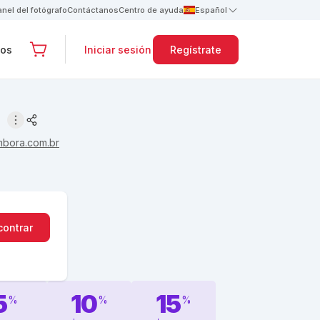
anel del fotógrafo
Contáctanos
Centro de ayuda
Español
tos
Iniciar sesión
Regístrate
mbora.com.br
contrar
5
10
15
%
%
%