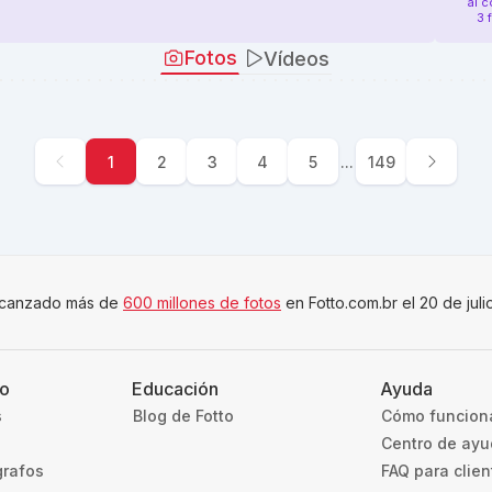
al 
3 
Fotos
Vídeos
1
2
3
4
5
...
149
canzado más de
600 millones de fotos
en Fotto.com.br el 20 de jul
to
Educación
Ayuda
s
Blog de Fotto
Cómo funcion
Centro de ay
grafos
FAQ para clien