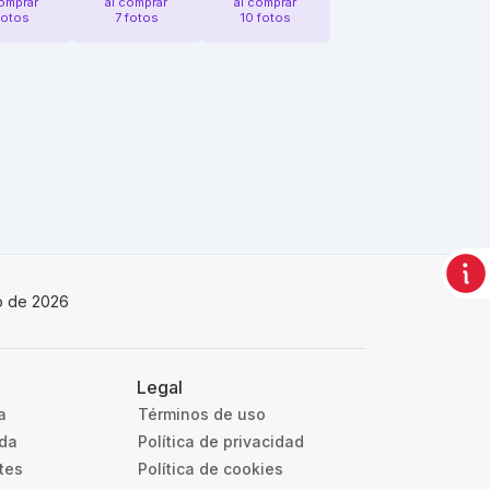
comprar
al comprar
al comprar
fotos
7 fotos
10 fotos
io de 2026
Legal
a
Términos de uso
uda
Política de privacidad
tes
Política de cookies