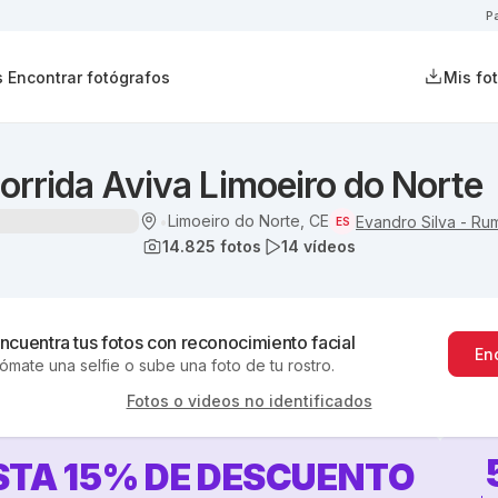
P
s
Encontrar fotógrafos
Mis fo
Corrida Aviva Limoeiro do Norte
Limoeiro do Norte, CE
•
Evandro Silva - Ru
ES
14.825
fotos
14
vídeos
ncuentra tus fotos con reconocimiento facial
En
ómate una selfie o sube una foto de tu rostro.
Fotos o videos no identificados
STA
15
%
DE DESCUENTO