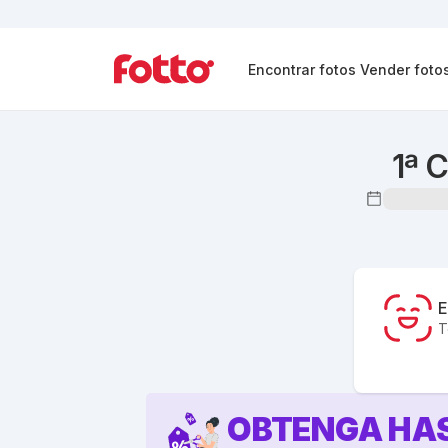
Encontrar fotos
Vender foto
1ª 
E
T
OBTENGA HA