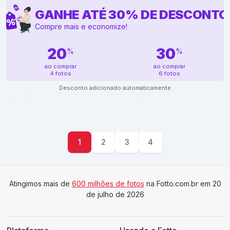
GANHE ATÉ
30
%
DE DESCONTO
Compre mais e economize!
20
30
%
%
ao comprar
ao comprar
4 fotos
6 fotos
Desconto adicionado automaticamente
1
2
3
4
Atingimos mais de
600 milhões de fotos
na Fotto.com.br em 20
de julho de 2026