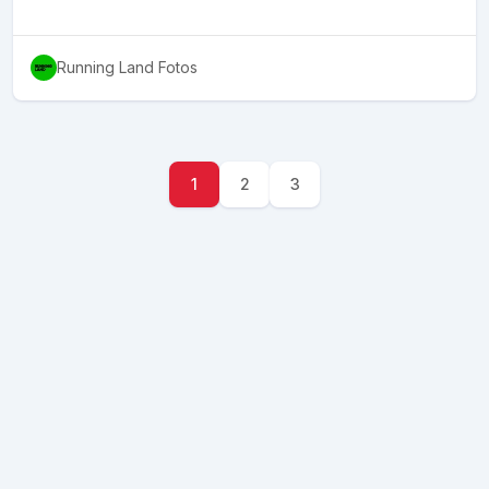
Running Land Fotos
1
2
3
Atingimos mais de
600 milhões de fotos
na Fotto.com.br em 20
de julho de 2026
Plataforma
Usando a Fotto
Sobre a Fotto
Encontrar fotos
Manifesto
Vender fotos
Embaixadores
Encontrar fotógrafos