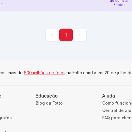
ao comprar
e!
3 fotos
1
imos mais de
600 milhões de fotos
na Fotto.com.br em 20 de julho d
o
Educação
Ajuda
s
Blog da Fotto
Como funcion
Central de aj
grafos
FAQ para clien