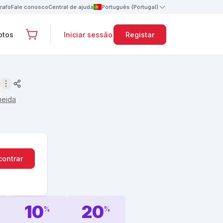
rafo
Fale conosco
Central de ajuda
Português (Portugal)
otos
Iniciar sessão
Registar
meida
contrar
10
20
%
%