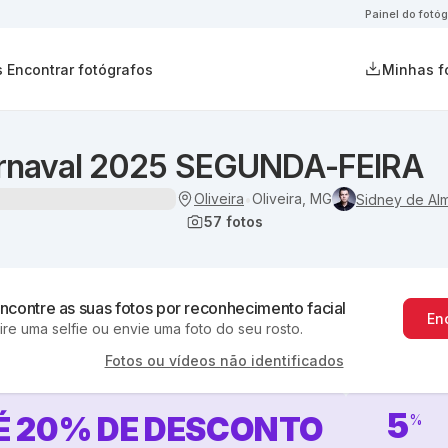
Painel do fotóg
s
Encontrar fotógrafos
Minhas f
rnaval 2025 SEGUNDA-FEIRA
Oliveira
Oliveira, MG
•
Sidney de Al
57
fotos
ncontre as suas fotos por reconhecimento facial
En
ire uma selfie ou envie uma foto do seu rosto.
Fotos ou vídeos não identificados
5
É
20
%
DE DESCONTO
%