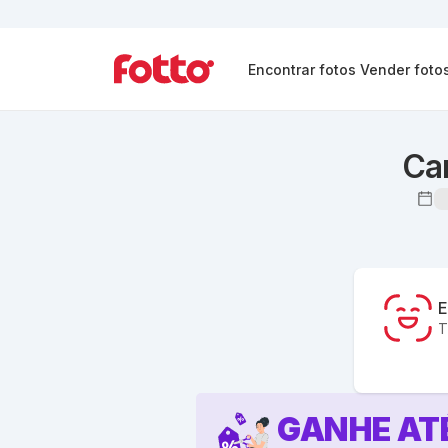
Encontrar fotos
Vender foto
Ca
E
T
GANHE AT